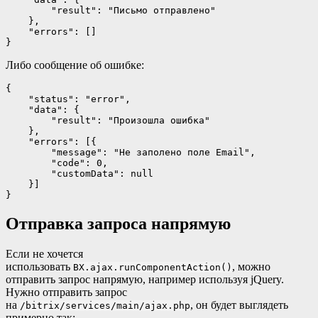
        "result": "Письмо отправлено"

    },

    "errors": []

}
Либо сообщение об ошибке:
{

    "status": "error",

    "data": {

        "result": "Произошла ошибка"

    },

    "errors": [{

        "message": "Не заполено поле Email",

        "code": 0,

        "customData": null

    }]

}
Отправка запроса напрямую
Если не хочется
использовать
, можно
BX.ajax.runComponentAction()
отправить запрос напрямую, например используя jQuery.
Нужно отправить запрос
на
, он будет выглядеть
/bitrix/services/main/ajax.php
примерно так: