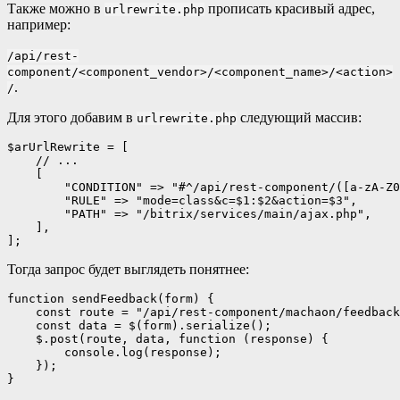
Также можно в
прописать красивый адрес,
urlrewrite.php
например:
/api/rest-
component/<component_vendor>/<component_name>/<action>
.
/
Для этого добавим в
следующий массив:
urlrewrite.php
$arUrlRewrite = [

    // ...

    [

        "CONDITION" => "#^/api/rest-component/([a-zA-Z0
        "RULE" => "mode=class&c=$1:$2&action=$3",

        "PATH" => "/bitrix/services/main/ajax.php",

    ],

];
Тогда запрос будет выглядеть понятнее:
function sendFeedback(form) {

    const route = "/api/rest-component/machaon/feedback
    const data = $(form).serialize();

    $.post(route, data, function (response) {

        console.log(response);

    });

}