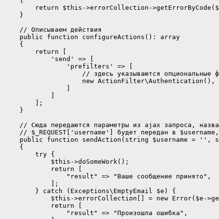
    {

        return $this->errorCollection->getErrorByCode($
    }

    // Описываем действия

    public function configureActions(): array

    {

        return [

            'send' => [

                'prefilters' => [

                    // здесь указываются опциональные ф
                    new ActionFilter\Authentication(), 
                ]

            ]

        ];

    }

    // Сюда передаются параметры из ajax запроса, назва
    // $_REQUEST['username'] будет передан в $username,
    public function sendAction(string $username = '', s
    {

        try {

            $this->doSomeWork();

            return [

                "result" => "Ваше сообщение принято",

            ];

        } catch (Exceptions\EmptyEmail $e) {

            $this->errorCollection[] = new Error($e->ge
            return [

                "result" => "Произошла ошибка",
