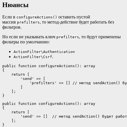
Нюансы
Если в
оставить пустой
configureActions()
массив
, то метод-действие будет работать без
prefilters
фильтров.
Но если не указывать ключ
, то будут применены
prefilters
фильтры по умолчанию:
ActionFilter\Authentication
.
ActionFilter\Csrf
public function configureActions(): array

{

    return [

        'send' => [

            'prefilters' => [] // метод sendAction() бу
        ]

    ];

}
public function configureActions(): array

{

    return [

        'send' => []  // метод sendAction() будет работ
    ];

}