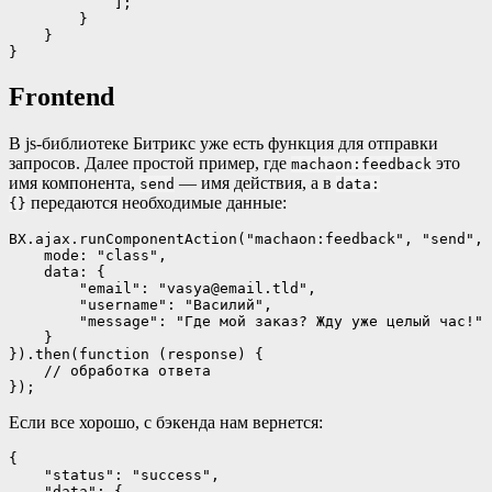
            ];

        }

    }

}
Frontend
В js-библиотеке Битрикс уже есть функция для отправки
запросов. Далее простой пример, где
это
machaon:feedback
имя компонента,
— имя действия, а в
send
data:
передаются необходимые данные:
{}
BX.ajax.runComponentAction("machaon:feedback", "send", 
    mode: "class",

    data: {

        "email": "vasya@email.tld",

        "username": "Василий",

        "message": "Где мой заказ? Жду уже целый час!"

    }

}).then(function (response) {

    // обработка ответа

});
Если все хорошо, с бэкенда нам вернется:
{

    "status": "success",

    "data": {
