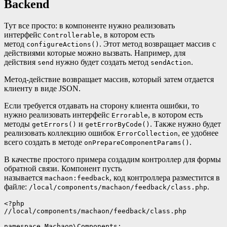
Backend
Тут все просто: в компоненте нужно реализовать
интерфейс
, в котором есть
Controllerable
метод
. Этот метод возвращает массив с
configureActions()
действиями которые можно вызвать. Например, для
действия
нужно будет создать метод
.
send
sendAction
Метод-действие возвращает массив, который затем отдается
клиенту в виде JSON.
Если требуется отдавать на сторону клиента ошибки, то
нужно реализовать интерфейс
, в котором есть
Errorable
методы
и
. Также нужно будет
getErrors()
getErrorByCode()
реализовать коллекцию ошибок
, ее удобнее
ErrorCollection
всего создать в методе
.
onPrepareComponentParams()
В качестве простого примера создадим контроллер для формы
обратной связи. Компонент пусть
называется
, код контроллера разместится в
machaon:feedback
файле:
.
/local/components/machaon/feedback/class.php
<?php

//local/components/machaon/feedback/class.php

namespace Machaon\Components;
