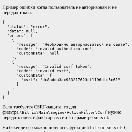
Пример ошибки когда пользователь не авторизован и не
передал токен:
{

  "status": "error",

  "data": null,

  "errors": [

    {

      "message": "Необходимо авторизоваться на сайте",

      "code": "invalid_authentication",

      "customData": null

    },

    {

      "message": "Invalid csrf token",

      "code": "invalid_csrf",

      "customData": {

        "csrf": "dc8adda3ac983217623cf1196dfc5c61"

      }

    }

  ]

}
Если требуется CSRF-защита, то для
фильтра
нужно
\Bitrix\Main\Engine\ActionFilter\Csrf
передать идентификатор сессии в параметре
.
sessid
На бэкенде его можно получить функцией
,
bitrix_sessid()