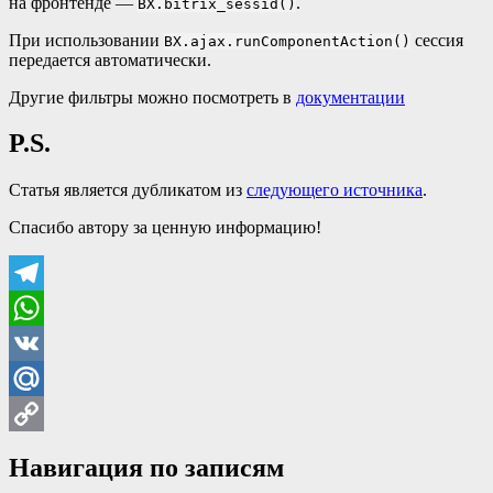
на фронтенде —
.
BX.bitrix_sessid()
При использовании
сессия
BX.ajax.runComponentAction()
передается автоматически.
Другие фильтры можно посмотреть в
документации
P.S.
Статья является дубликатом из
следующего источника
.
Спасибо автору за ценную информацию!
Telegram
WhatsApp
VK
Mail.Ru
Copy
Навигация по записям
Link