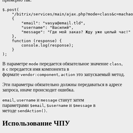
$.post(

    "/bitrix/services/main/ajax.php?mode=class&c=machao
    {

        "email": "vasya@email.tld",

        "username": "Василий",

        "message": "Где мой заказ? Жду уже целый час!"

    },

    function (response) {

        console.log(response);

    }

);
В параметре
передается обязательное значение
,
mode
class
в
передается имя компонента в
c
формате
,
это запускаемый метод.
vendor:component
action
Эти параметры обязательно должны передаваться в адресе
запроса, иначе происходит ошибка.
,
и
станут затем
email
username
message
параметрами
,
и
в
$email
$username
$message
методе
.
sendAction()
Использование ЧПУ