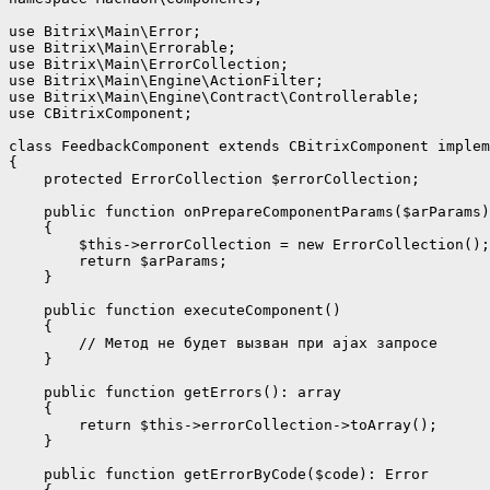
use Bitrix\Main\Error;

use Bitrix\Main\Errorable;

use Bitrix\Main\ErrorCollection;

use Bitrix\Main\Engine\ActionFilter;

use Bitrix\Main\Engine\Contract\Controllerable;

use CBitrixComponent;

class FeedbackComponent extends CBitrixComponent implem
{

    protected ErrorCollection $errorCollection;

    public function onPrepareComponentParams($arParams)

    {

        $this->errorCollection = new ErrorCollection();

        return $arParams;

    }

    public function executeComponent()

    {

        // Метод не будет вызван при ajax запросе

    }

    public function getErrors(): array

    {

        return $this->errorCollection->toArray();

    }

    public function getErrorByCode($code): Error
