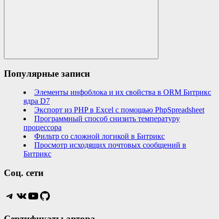
Search
Популярные записи
Элементы инфоблока и их свойства в ORM Битрикс
ядра D7
Экспорт из PHP в Excel с помощью PhpSpreadsheet
Программный способ снизить температуру
процессора
Фильтр со сложной логикой в Битрикс
Просмотр исходящих почтовых сообщений в
Битрикс
Соц. сети
Telegram
VK
YouTube
GitHub
Сертификаты автора