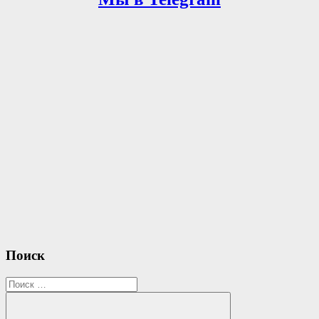
записям
Поиск
Search
for: