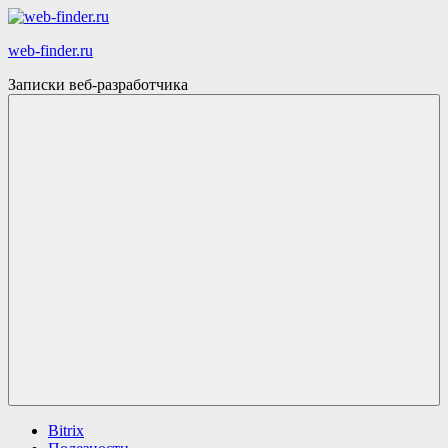
Skip
to
web-finder.ru
content
Записки веб-разработчика
Menu
Bitrix