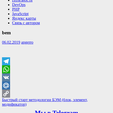
Полезности
DevOps
PHP
JavaScript
Яндекс карты
Связь с автором
bem
06.02.2019
angerro
Telegram
WhatsApp
VK
Mail.Ru
Навигация
Previous
Быстрый старт методологии БЭМ (блок, элемент,
Copy
Post:
модификатор)
по
Link
Мы в Telegram