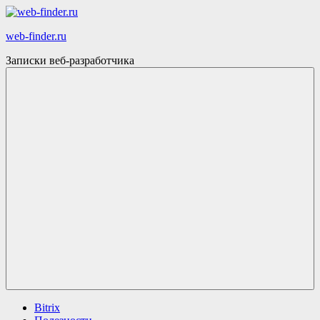
Skip
to
web-finder.ru
content
Записки веб-разработчика
Menu
Bitrix