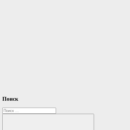
записям
Поиск
Search
for: