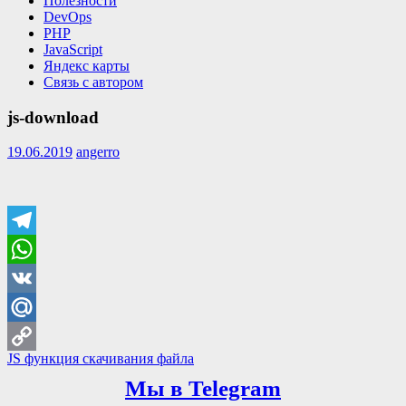
Полезности
DevOps
PHP
JavaScript
Яндекс карты
Связь с автором
js-download
19.06.2019
angerro
Telegram
WhatsApp
VK
Mail.Ru
Навигация
Previous
JS функция скачивания файла
Copy
Post:
по
Мы в Telegram
Link