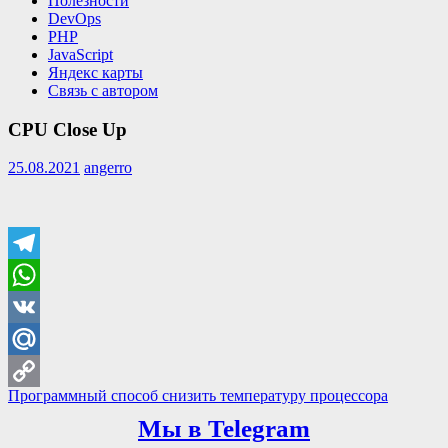
Полезности
DevOps
PHP
JavaScript
Яндекс карты
Связь с автором
CPU Close Up
25.08.2021
angerro
Telegram
WhatsApp
VK
Mail.Ru
Навигация
Previous
Программный способ снизить температуру процессора
Copy
Post:
по
Мы в Telegram
Link