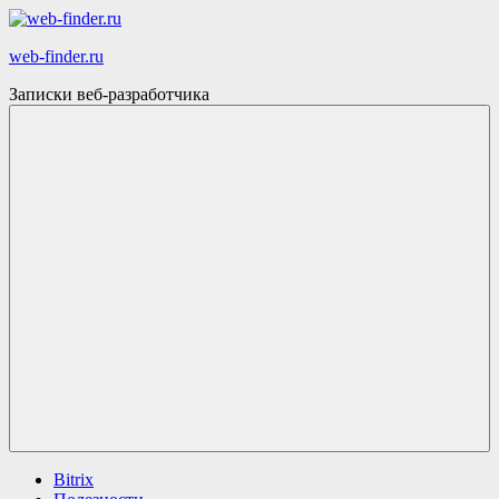
Skip
to
web-finder.ru
content
Записки веб-разработчика
Menu
Bitrix