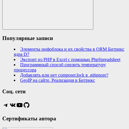
Search
Популярные записи
Элементы инфоблока и их свойства в ORM Битрикс
ядра D7
Экспорт из PHP в Excel с помощью PhpSpreadsheet
Программный способ снизить температуру
процессора
Добавлять или нет composer.lock в .gitignore?
GeoIP на сайте. Реализация в Битрикс
Соц. сети
Telegram
VK
YouTube
GitHub
Сертификаты автора