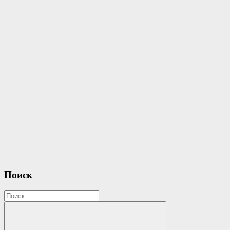
записям
Поиск
Search
for: