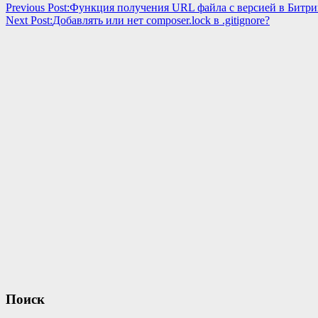
Previous Post:
Функция получения URL файла с версией в Битри
Next Post:
Добавлять или нет composer.lock в .gitignore?
Поиск