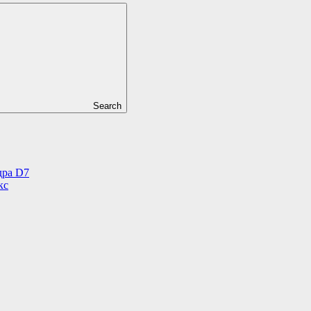
Search
дра D7
кс