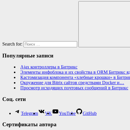
Search for:
Популярные записи
Ajax контроллеры в Битрикс
Элементы инфоблока и их свойства в ORM Битрикс я
Кастомизация компонента «хлебные крошки» в Битри
Окружение для Bitrix сайтов средствами Docker и…
Просмотр исходящих почтовых сообщений в Битрикс
Соц. сети
Telegram
VK
YouTube
GitHub
Сертификаты автора