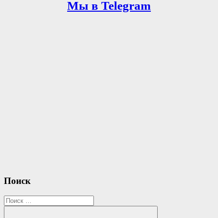
по
Мы в Telegram
Link
записям
Поиск
Search
for: