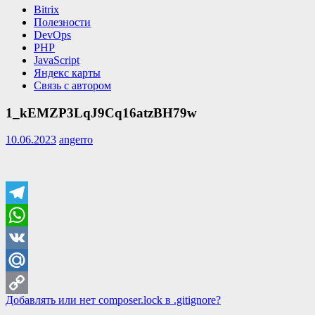
Bitrix
Полезности
DevOps
PHP
JavaScript
Яндекс карты
Связь с автором
1_kEMZP3LqJ9Cq16atzBH79w
10.06.2023
angerro
Telegram
WhatsApp
VK
Mail.Ru
Навигация
Previous
Добавлять или нет composer.lock в .gitignore?
Copy
Post: